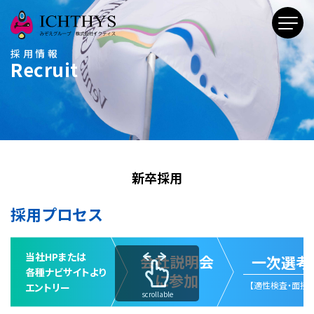
採用情報
Recruit
新卒採用
採用プロセス
当社HPまたは
会社説明会
一次選考
各種ナビサイトより
に参加
【適性検査・面接】
エントリー
scrollable