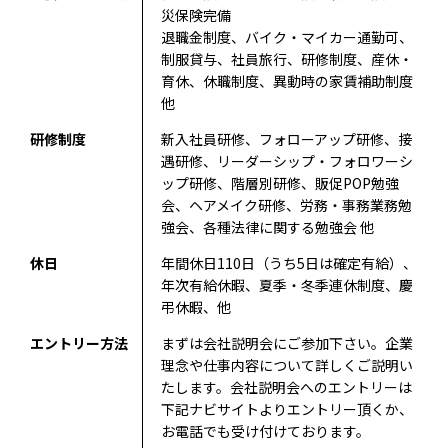
災保険完備
退職金制度、バイク・マイカー通勤可、
制服貸与、社員旅行、研修制度、産休・
育休、休職制度、異動時の家賃補助制度
他
研修制度
新入社員研修、フォローアップ研修、接
遇研修、リーダーシップ・フォロワーシ
ップ研修、階層別研修、販促POP勉強
会、ヘアメイク研修、労務・事務業務勉
強会、各種法律に関する勉強会 他
休日
年間休日110日（うち5日は確定有給）、
年次有給休暇、夏季・冬季連休制度、慶
弔休暇、他
エントリー方法
まずは会社説明会にご参加下さい。企業
理念や仕事内容について詳しくご説明い
たします。会社説明会へのエントリーは
下記ナビサイトよりエントリー頂くか、
お電話でも受け付けております。