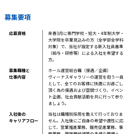
募集要項
応募資格
来春3月に専門学校・短大・4年制大学・
大学院を卒業見込みの方（全学部全学科
対象）で、当社が設定する新入社員基準
（給与・研修等）による入社を希望する
方。
募集職種と
ホール運営総合職（接遇／企画）
仕事内容
ヴィーナスギャラリーの運営を担う一員
として、全てのお客様に快適にお過ごし
頂く為の接遇および空間づくり、イベン
ト企画、社会貢献活動を共に行って参り
ましょう。
入社後の
当社は職種別採用を敢えて行っておりま
キャリアフロー
せん。入社後にご自身の希望や適性に応
じて、営業推進業務、販売促進業務、事
務業務、管理職候補等の多様な職種へ、