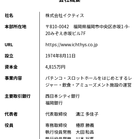
社名
株式会社イクティス
本部所在地
〒810-0042 福岡県福岡市中央区赤坂1-9-
20みぞえ赤坂ビル7F
URL
https://www.ichthys.co.jp
設立
1974年8月11日
資本金
4,815万円
事業内容
パチンコ・スロットホールをはじめとするレ
ジャー・飲食・アミューズメント施設の運営
主要取引銀行
西日本シティ銀行
福岡銀行
代表者
代表取締役 溝江 多佳子
役員
専務取締役 椿原 勝義
執行役員常務 大田 和昌
執行役員常務 川本 裕馬